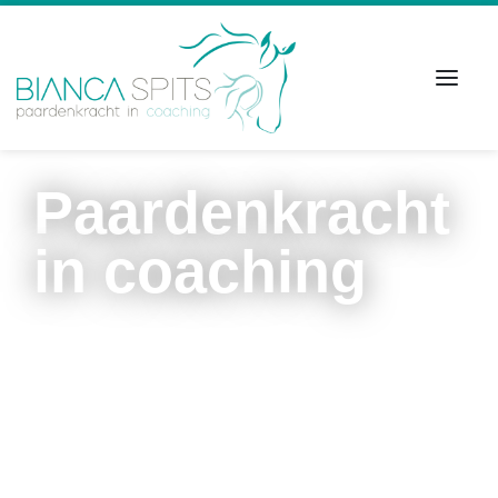
Paardenkracht
in coaching
Laat je inspireren door de manier waarop een paard
jou of je team naar een hoger niveau kan brengen.
Door interactie met het paard, leer je veel over
jezelf en anderen.